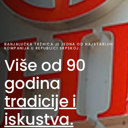
BANJALUČKA TRŽNICA JE JEDNA OD NAJSTARIJIH
KOMPANIJA U REPUBLICI SRPSKOJ.
Više od 90
godina
tradicije i
iskustva.