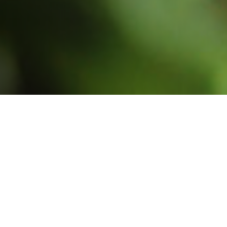
Tržnica danas
Koračajući u duhu vremena, Tržnica je od
osnivanja 1927. do danas mijenjala kako
statusno, tako i strukturalno uređenje da
bi u novi milenijum ušla kao akcionarsko
društvo koje poslovne odluke donosi