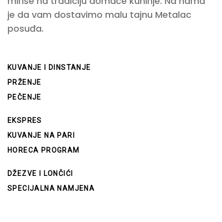
miriše na tradiciju domaće kuhinje. Na nama
je da vam dostavimo malu tajnu Metalac
posuđa.
KUVANJE I DINSTANJE
PRŽENJE
PEČENJE
EKSPRES
KUVANJE NA PARI
HORECA PROGRAM
DŽEZVE I LONČIĆI
SPECIJALNA NAMJENA