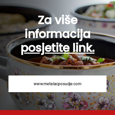
Za više
informacija
posjetite link.
www.metalacposudje.com