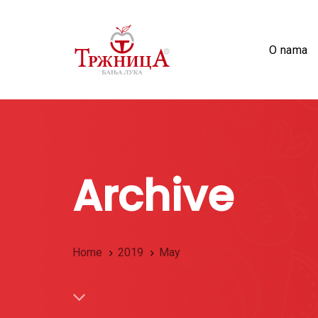
Skip
Skip
to
links
primary
O nama
navigation
Skip
to
content
Archive
Home
2019
May